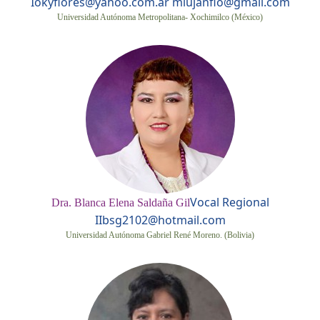
I
okyflores@yahoo.com.ar mlujanflo@gmail.com
Universidad Autónoma Metropolitana- Xochimilco (México)
Vocal Regional
Dra. Blanca Elena Saldaña Gil
II
bsg2102@hotmail.com
Universidad Autónoma Gabriel René Moreno. (Bolivia)