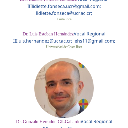
III
lidiette.fonseca.ucr@gmail.com;
lidiette.fonseca@ucr.ac.cr;
Costa Rica
Vocal Regional
Dr. Luis Esteban Hernández
III
luis.hernandez@ucr.ac.cr; lehs11@gmail.com;
Universidad de Costa Rica
Vocal Regional
Dr. Gonzalo Herradón Gil-Gallardo