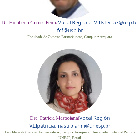
Vocal Regional VIII
sferraz@usp.br
Dr. Humberto Gomes Ferraz
fcf@usp.br
Faculdade de Ciências Farmacêuticas, Campus Ararquara.
Vocal Región
Dra. Patricia Mastroianni
VIII
patricia.mastroianni@unesp.br
Faculdade de Ciências Farmacêuticas, Campus Ararquara. Universidad Estadual Paulista
UNESP, Brasil.