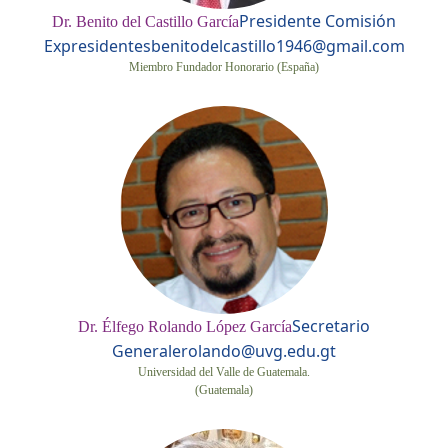
Presidente Comisión
Dr. Benito del Castillo García
Expresidentes
benitodelcastillo1946@gmail.com
Miembro Fundador Honorario (España)
Secretario
Dr. Élfego Rolando López García
General
erolando@uvg.edu.gt
Universidad del Valle de Guatemala.
(Guatemala)