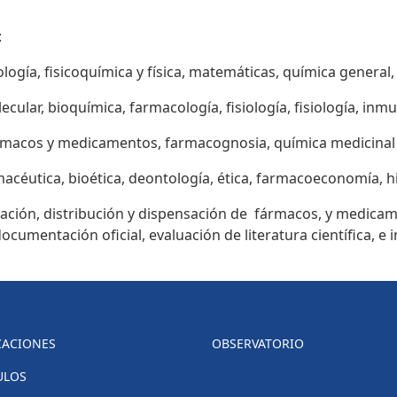
:
ología, fisicoquímica y física, matemáticas, química general,
cular, bioquímica, farmacología, fisiología, fisiología, inmu
fármacos y medicamentos, farmacognosia, química medicinal 
céutica, bioética, deontología, ética, farmacoeconomía, hi
tración, distribución y dispensación de fármacos, y medic
 documentación oficial, evaluación de literatura científica,
CACIONES
OBSERVATORIO
ULOS