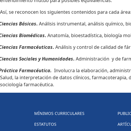
entendimiento mutuo para posibles equivalencias.
Así, se reconocen los siguientes contenidos para cada área
Ciencias Básicas
.
Análisis instrumental, análisis químico, bi
Ciencias Biomédicas
.
Anatomía, bioestadística, biología mole
Ciencias Farmacéuticas
.
Análisis y control de calidad de 
Ciencias Sociales y Humanidades
.
Administración y de farma
Práctica Farmacéutica.
Involucra la elaboración, adminis
Salud, la interpretación de datos clínicos, farmacoterapia,
sociología farmacéutica.
MÍNIMOS CURRICULARES
PUBLI
ESTATUTOS
ARTÍC